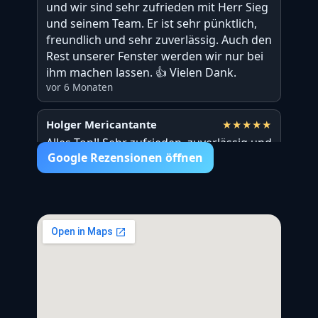
und wir sind sehr zufrieden mit Herr Sieg
und seinem Team. Er ist sehr pünktlich,
freundlich und sehr zuverlässig. Auch den
Rest unserer Fenster werden wir nur bei
ihm machen lassen. 👍 Vielen Dank.
vor 6 Monaten
Holger Mericantante
★★★★★
Alles Top!! Sehr zufrieden, zuverlässig und
Google Rezensionen öffnen
saubere Arbeit. Wir haben die Firma Sieg
für das Erneuern von Fenstern, zum
Anbringen von Insektenschutzgittern und
Reparaturarbeiten beauftragt. Von den
Angeboten war er immer der günstigste.
Wir empfehlen die Firma Sieg jedem.
vor einem Jahr
Andreas Wendel
★★★★★
Rollladengurt gerissen, angerufen,