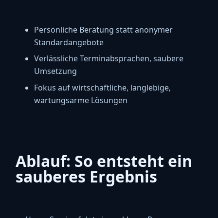
vor einem Jahr
Bärbel Wilhelm
★★★★★
Persönliche Beratung statt anonymer
Super freundlich, schnelle saubere Arbeit.
Standardangebote
Immer wieder gerne.
Verlässliche Terminabsprachen, saubere
vor 3 Jahren
Umsetzung
Selina Rieder
★★★★★
Fokus auf wirtschaftliche, langlebige,
Super schneller und sorgfältiger Service!!
wartungsarme Lösungen
Schnelle Kommunikation!! Vielen Dank.
vor einem Jahr
Gosia W.
★☆☆☆☆
Ablauf: So entsteht ein
Termine werden nicht eingehalten, keine
Nachricht / kein alternativer
sauberes Ergebnis
Terminvorschlag. Zeitverschwendung.
vor einem Jahr (bearbeitet)
Klaus APPEL
★★★★★