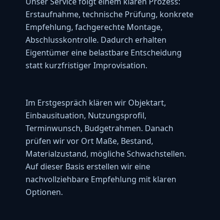
Unser Service folgt einem klaren Prozess:
Preis/Leistung sehr gut.
Erstaufnahme, technische Prüfung, konkrete
vor einem Jahr
Empfehlung, fachgerechte Montage,
Abschlusskontrolle. Dadurch erhalten
Stefan Hauck
★★★★☆
Eigentümer eine belastbare Entscheidung
Sehr kompetent und zuverlässig.
statt kurzfristiger Improvisation.
vor einem Jahr
me myself I
★☆☆☆☆
Im Erstgespräch klären wir Objektart,
Termin leider nicht eingehalten und nie
Einbausituation, Nutzungsprofil,
wieder gemeldet. Braucht man nicht.
Terminwunsch, Budgetrahmen. Danach
vor 6 Jahren
prüfen wir vor Ort Maße, Bestand,
Materialzustand, mögliche Schwachstellen.
Herbert Küpper
★★★★★
Auf dieser Basis erstellen wir eine
Gute Leistungen 👍👍👍 Fachgerecht und
nachvollziehbare Empfehlung mit klaren
günstig.
vor einem Jahr (bearbeitet)
Optionen.