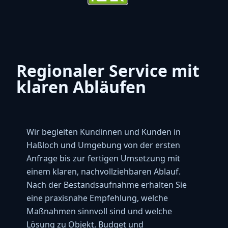
Jennifer Herold
★★★★★
Sehr kompetente, liebe Mitarbeiter. Sehr
saubere Arbeit und sie haben den
Arbeitsplatz wieder sauber hinterlassen.
Regionaler Service mit
vor einem Jahr
klaren Abläufen
Bernhard Rößler
★★★★★
Sehr gute Arbeit und sehr zuverlässig.
vor 7 Monaten
Wir begleiten Kundinnen und Kunden in
Denise Franke
★★★★★
Haßloch und Umgebung von der ersten
Super freundliche und kompetente
Anfrage bis zur fertigen Umsetzung mit
Mitarbeiter. Hervorragende und saubere
einem klaren, nachvollziehbaren Ablauf.
Arbeit.
Nach der Bestandsaufnahme erhalten Sie
vor einem Jahr
eine praxisnahe Empfehlung, welche
Maßnahmen sinnvoll sind und welche
Isabella Jansen
★★★★★
Lösung zu Objekt, Budget und