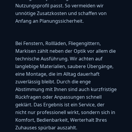
ZUVERLÄSSIG, FREUNDLICH, GUTE
Nutzungsprofil passt. So vermeiden wir
BERATUNG und saubere Arbeit. Und
unnötige Zusatzkosten und schaffen von
wichtig: Sie verlassen den Arbeitsbereich
Anfang an Planungssicherheit.
sauber. Ich habe da leider schon andere
Erfahrungen gemacht. Besonders
hervorheben möchte ich: arbeiten
sorgfältig ohne Hektik.
Bei Fenstern, Rollläden, Fliegengittern,
vor 2 Jahren
Markisen zählt neben der Optik vor allem die
technische Ausführung. Wir achten auf
Burkhard Kistner
★★★★★
langlebige Materialien, saubere Übergänge,
Arbeiten wurden termin- und fachgerecht
eine Montage, die im Alltag dauerhaft
ausgeführt. Fa. Spies ist uneingeschränkt
zuverlässig bleibt. Durch die enge
zu empfehlen.
Abstimmung mit Ihnen sind auch kurzfristige
vor einem Jahr
Rückfragen oder Anpassungen schnell
geklärt. Das Ergebnis ist ein Service, der
Hans Pischulti
★★★★★
nicht nur professionell wirkt, sondern sich in
Professionelle und schnelle
Komfort, Bedienbarkeit, Werterhalt Ihres
Durchführung eines Velux Dachrolladen-
Einbaus. Absolut zu empfehlen.
Zuhauses spürbar auszahlt.